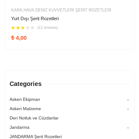
KARA,HAVA,DENIZ KUVVETLERİ ŞERIT ROZETLERI
Yurt Dışı Şerit Rozetleri
(12 reviews)
₺
4,00
Categories
Askeri Ekipman
Askeri Malzeme
Deri Notluk ve Cüzdanlar
Jandarma
JANDARMA Şerit Rozetleri