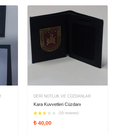
R
DERI NOTLUK VE CÜZDANLAR
Kara Kuvvetleri Cüzdanı
(35 reviews)
₺
40,00