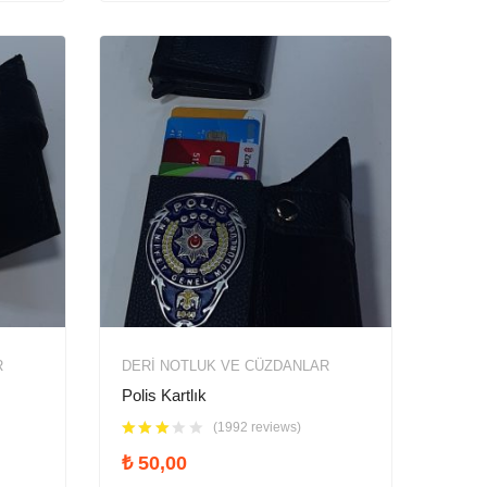
R
DERI NOTLUK VE CÜZDANLAR
Polis Kartlık
(1992 reviews)
₺
50,00