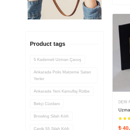
Product tags
5 Kademeli Uzman Çavuş
Ankarada Polis Malzeme Satan
Yerler
Ankarada Yeni Kamuflaj Rütbe
DERI 
Bekçi Cüzdanı
Uzma
Browling Silah Kılıfı
₺
40,
Canik 55 Silah Kılıfı