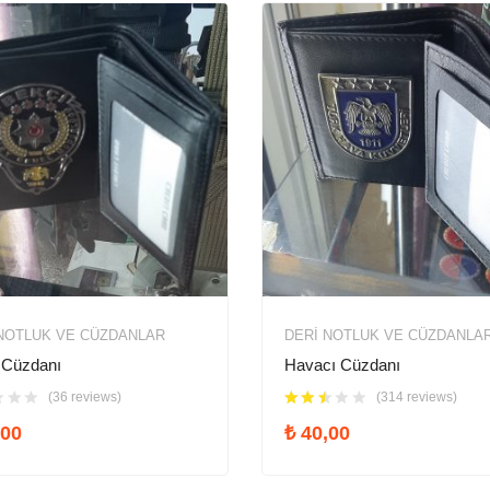
NOTLUK VE CÜZDANLAR
DERI NOTLUK VE CÜZDANLA
 Cüzdanı
Havacı Cüzdanı
(36 reviews)
(314 reviews)
00
₺
40,00