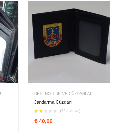
R
DERI NOTLUK VE CÜZDANLAR
Jandarma Cüzdanı
(32 reviews)
₺
40,00