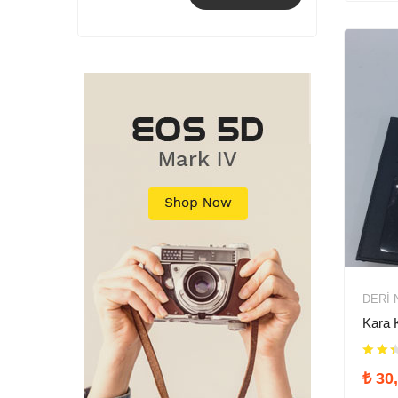
DERI 
Kara K
₺
30,