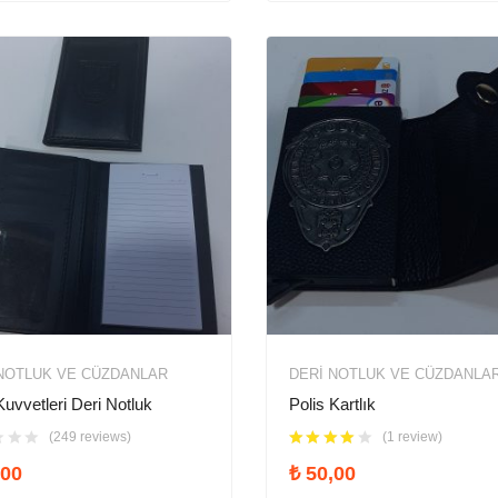
NOTLUK VE CÜZDANLAR
DERI NOTLUK VE CÜZDANLA
uvvetleri Deri Notluk
Polis Kartlık
(249 reviews)
(1 review)
00
₺
50,00