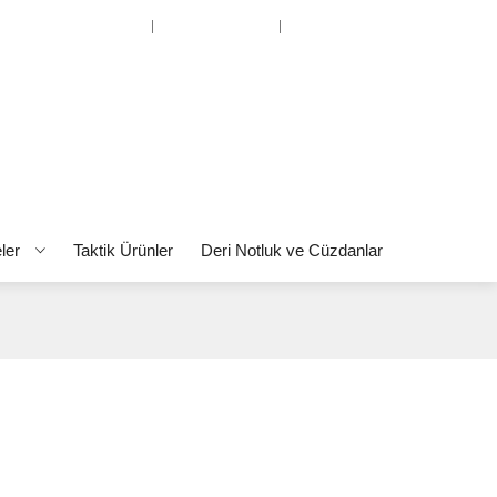
Hesabım
Favorilerim
Alışverişi Bitir
eler
Taktik Ürünler
Deri Notluk ve Cüzdanlar