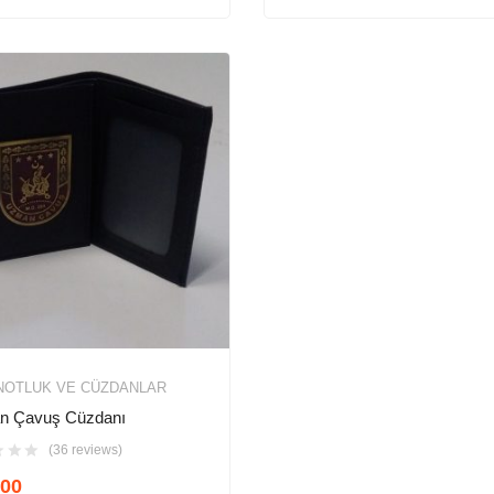
NOTLUK VE CÜZDANLAR
n Çavuş Cüzdanı
(36 reviews)
00