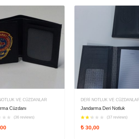
NOTLUK VE CÜZDANLAR
DERI NOTLUK VE CÜZDANLA
rma Cüzdanı
Jandarma Deri Notluk
(36 reviews)
(37 reviews)
00
₺
30,00