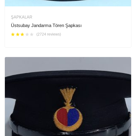
ŞAPKALAR
Üstsubay Jandarma Tören Şapkası
(2724 reviews)