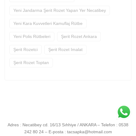
Yeni Jandarma Şerit Rozet Yapan Yer Necatibey
Yeni Kara Kuvvetleri Kamuflaj Rütbe
Yeni Polis Rütbeleri
Şerit Rozet Ankara
Şerit Rozetci
Şerit Rozet Imalat
Şerit Rozet Toptan
h
Adres : Necatibey cd. 16/13 Sıhhiye / ANKARA – Telefon : 0538
u
242 80 24 – E-posta :
tacsapka@hotmail.com