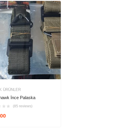
K ÜRÜNLER
hawk İnce Palaska
(85 reviews)
00