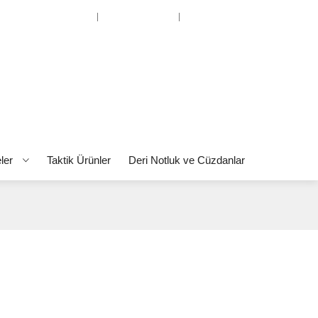
Hesabım
Favorilerim
Alışverişi Bitir
eler
Taktik Ürünler
Deri Notluk ve Cüzdanlar