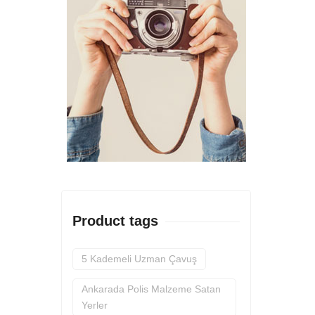
Product tags
5 Kademeli Uzman Çavuş
Ankarada Polis Malzeme Satan
Yerler