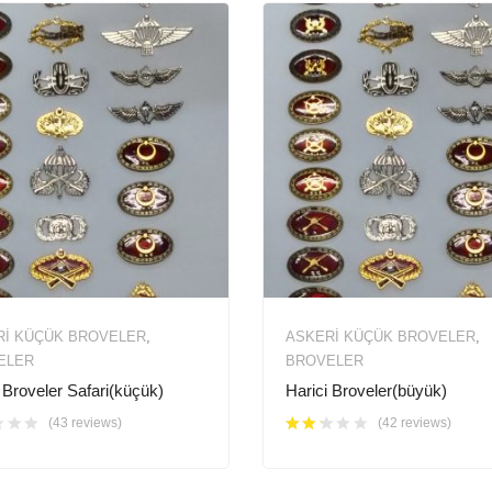
RI KÜÇÜK BROVELER
,
ASKERI KÜÇÜK BROVELER
,
ELER
BROVELER
 Broveler Safari(küçük)
Harici Broveler(büyük)
(43 reviews)
(42 reviews)