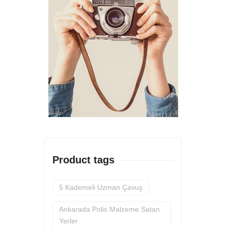
Product tags
5 Kademeli Uzman Çavuş
Ankarada Polis Malzeme Satan
Yerler