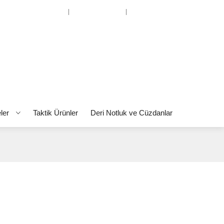
Hesabım
Favorilerim
Alışverişi Bitir
eler
Taktik Ürünler
Deri Notluk ve Cüzdanlar