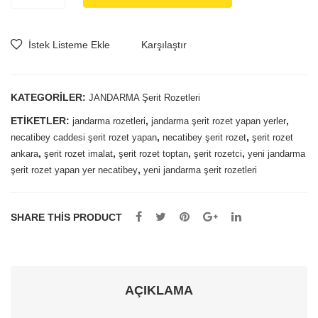
Yetiştirme
Şerit
İstek Listeme Ekle
Karşılaştır
Rozetleri
adet
KATEGORILER:
JANDARMA Şerit Rozetleri
ETIKETLER:
,
,
jandarma rozetleri
jandarma şerit rozet yapan yerler
,
,
necatibey caddesi şerit rozet yapan
necatibey şerit rozet
şerit rozet
,
,
,
,
ankara
şerit rozet imalat
şerit rozet toptan
şerit rozetci
yeni jandarma
,
şerit rozet yapan yer necatibey
yeni jandarma şerit rozetleri
SHARE THIS PRODUCT
AÇIKLAMA