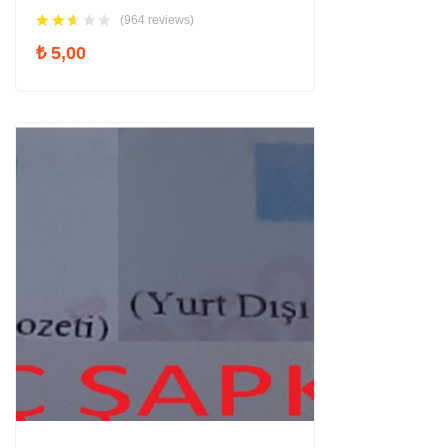
(964 reviews)
₺
5,00