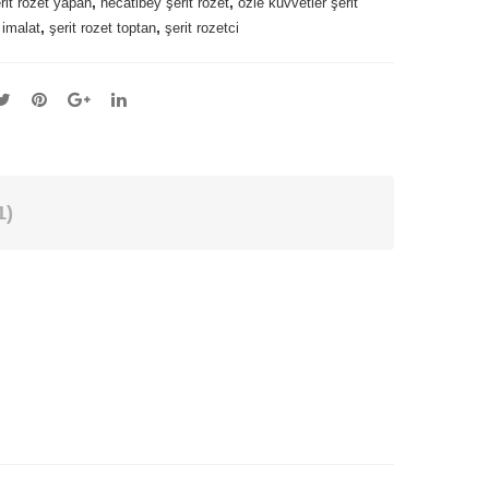
,
,
rit rozet yapan
necatibey şerit rozet
özle kuvvetler şerit
,
,
 imalat
şerit rozet toptan
şerit rozetci
1)