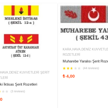
KARA,HAVA,DENIZ KUVVETLE
ROZETLERI
Muharebe Yaralısı Şerit Roze
(44 reviews)
HAVA,DENIZ KUVVETLERİ ŞERIT
₺
4,00
TLERI
i İktisas Şerit Rozetleri
(3 reviews)
0