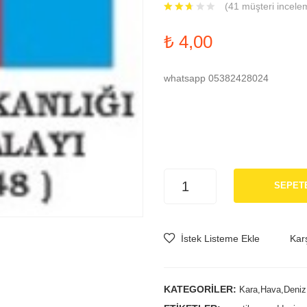
(
41
müşteri incele
₺
4,00
whatsapp 05382428024
Cumhurbaşkanlığı
SEPET
Muhafız
Alayı
Şerit
İstek Listeme Ekle
Karş
Rozetleri
adet
KATEGORILER:
Kara,Hava,Deniz