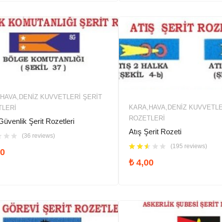
HAVA,DENIZ KUVVETLERİ ŞERIT
KARA,HAVA,DENIZ KUVVETLE
TLERI
ROZETLERI
Güvenlik Şerit Rozetleri
Atış Şerit Rozeti
(36 reviews)
(195 reviews)
0
₺
4,00