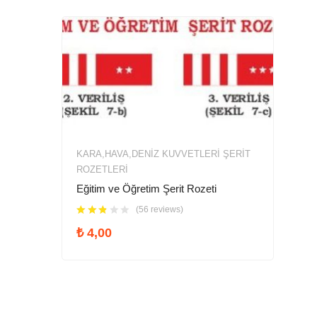
KARA,HAVA,DENIZ KUVVETLERİ ŞERIT
ROZETLERI
Eğitim ve Öğretim Şerit Rozeti
(56 reviews)
₺
4,00