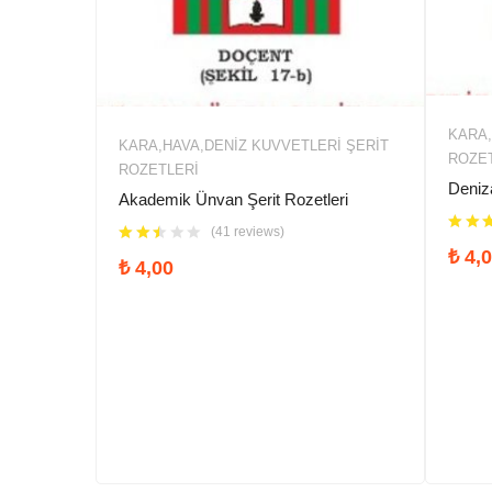
KARA,
KARA,HAVA,DENIZ KUVVETLERİ ŞERIT
ROZE
ROZETLERI
Deniza
Akademik Ünvan Şerit Rozetleri
(41 reviews)
₺
4,0
₺
4,00