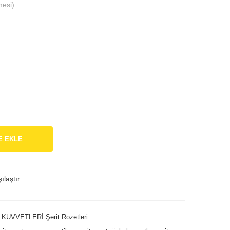
mesi)
arı
Şeri
Şeri
t
t
Roz
Roz
eti
etler
i
E EKLE
ılaştır
 KUVVETLERİ Şerit Rozetleri