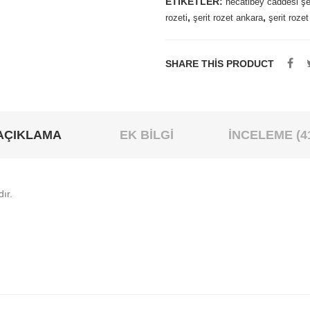
ETIKETLER:
necatibey caddesi şe
,
,
rozeti
şerit rozet ankara
şerit rozet
SHARE THIS PRODUCT
AÇIKLAMA
EK BILGI
İNCELEME (4
ır.