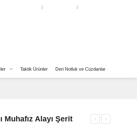
Hesabım
Favorilerim
Alışverişi Bitir
eler
Taktik Ürünler
Deri Notluk ve Cüzdanlar
 Muhafız Alayı Şerit
por
ıbrı
Baş
s