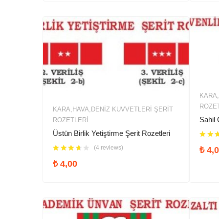
KARA,
ROZE
KARA,HAVA,DENIZ KUVVETLERİ ŞERIT
Sahil 
ROZETLERI
Üstün Birlik Yetiştirme Şerit Rozetleri
(4 reviews)
₺
4,0
₺
4,00