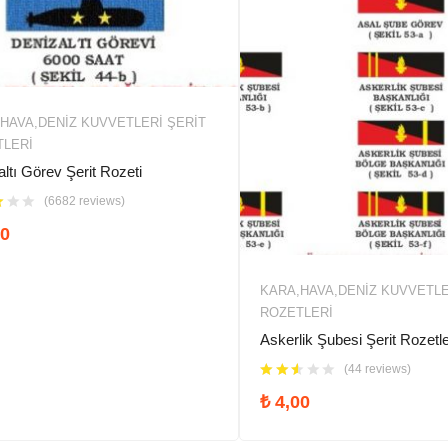
HAVA,DENIZ KUVVETLERİ ŞERIT
TLERI
ltı Görev Şerit Rozeti
(6682 reviews)
0
KARA,HAVA,DENIZ KUVVETLE
ROZETLERI
Askerlik Şubesi Şerit Rozetle
(44 reviews)
₺
4,00