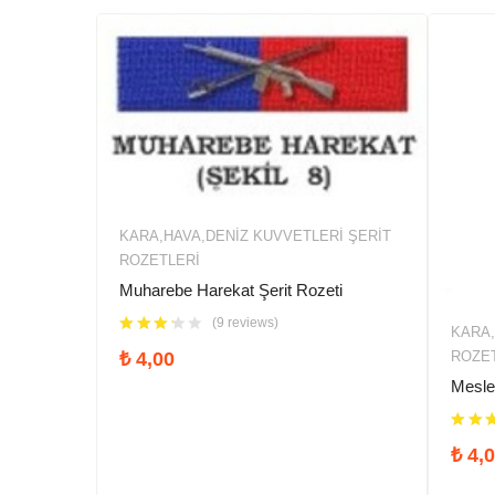
KARA,HAVA,DENIZ KUVVETLERİ ŞERIT
ROZETLERI
Muharebe Harekat Şerit Rozeti
(9 reviews)
KARA,
ROZE
₺
4,00
Meslek
₺
4,0